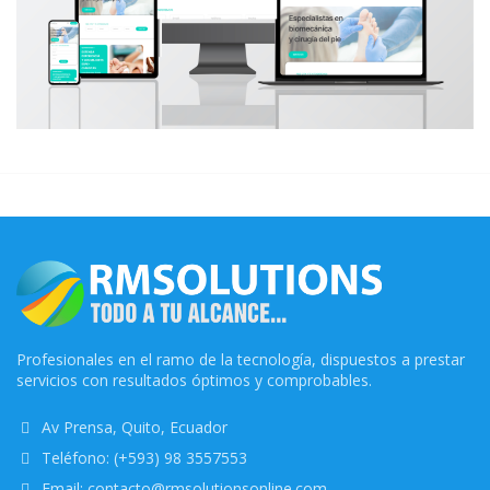
Profesionales en el ramo de la tecnología, dispuestos a prestar
servicios con resultados óptimos y comprobables.
Av Prensa, Quito, Ecuador
Teléfono: (+593) 98 3557553
Email: contacto@rmsolutionsonline.com