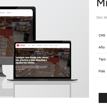
M
Sitio 
CMS
Año
Tipo
País