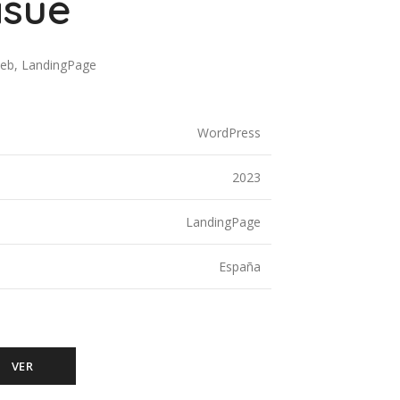
isue
Web, LandingPage
WordPress
2023
LandingPage
España
VER